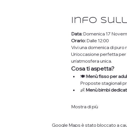
Info sul
Data:
 Domenica 17 Nove
Orario:
 Dalle 12:00
Vivi una domenica di puro r
Un’occasione perfetta per gu
un’atmosfera unica.
Cosa ti aspetta?
🍽️ 
Menù fisso per adul
Proposte stagionali pre
👶 
Menù bimbi dedica
Mostra di più
Google Maps è stato bloccato a causa