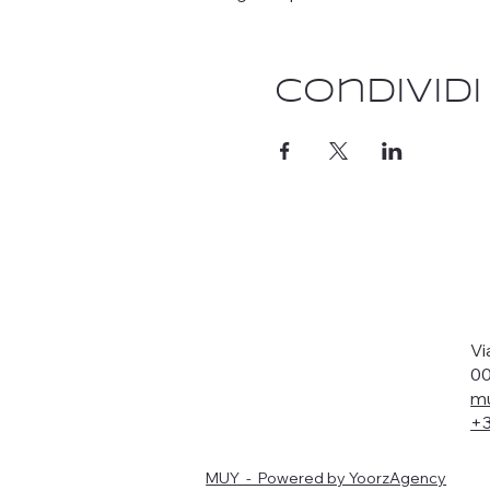
Condivid
Vi
00
mu
+3
MUY - Powered by YoorzAgency