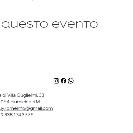
i questo evento
a di Villa Guglielmi, 33
054 Fiumicino RM
y.romeinfo@gmail.com
9 338 174 3775