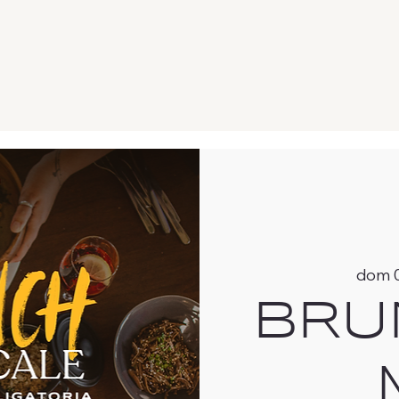
dom 
BRU