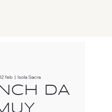
02 feb
  |  
Isola Sacra
NCH DA
MUY