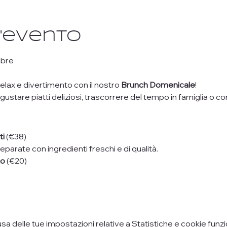
l'evento
mbre
elax e divertimento con il nostro 
Brunch Domenicale
! 
stare piatti deliziosi, trascorrere del tempo in famiglia o con
ti
 (€38)
parate con ingredienti freschi e di qualità.
to
 (€20)
 delle tue impostazioni relative a Statistiche e cookie funzio