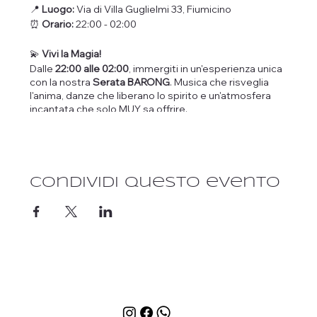
📍
Luogo:
Via di Villa Guglielmi 33, Fiumicino
⏰
Orario:
22:00 - 02:00
💫
Vivi la Magia!
Dalle
22:00 alle 02:00
, immergiti in un'esperienza unica
con la nostra
Serata BARONG
. Musica che risveglia
l'anima, danze che liberano lo spirito e un'atmosfera
incantata che solo MUY sa offrire.
🔥
Esperienze che Accendono la Notte:
Truccatrice professionista:
Metamorfosi
artistica per una serata fuori dal comune.
Condividi questo evento
Spettacolo con il fuoco:
Lasciati affascinare
dalla danza delle fiamme in un'esibizione che
cattura il cuore.
DJ set esclusivo:
Le selezioni del nostro DJ ti
faranno ballare fino all'alba, creando ricordi che
dureranno una vita.
🌟
Non solo una festa, un'esperienza per l'anima.
⏳
I posti sono limitati!
Non lasciarti raccontare, vivi in